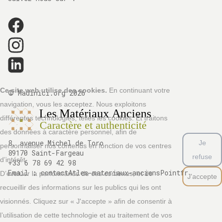
©
Ce site web utilise des cookies.
En continuant votre
Madinici.org
2026
navigation, vous les acceptez. Nous exploitons
différentes technologies, telles les cookies. Et traitons
des données à caractère personnel, afin de
8, avenue Michel de Toro
Je
personnaliser nos contenus en fonction de vos centres
89170 Saint-Fargeau
refuse
d’intérêt.
+33 6 78 69 42 98
Email :
contactAtles-materiaux-anciensPointfr
D’évaluer la performance de ces contenus, et de
J'accepte
recueillir des informations sur les publics qui les ont
visionnés. Cliquez sur « J'accepte » afin de consentir à
l’utilisation de cette technologie et au traitement de vos