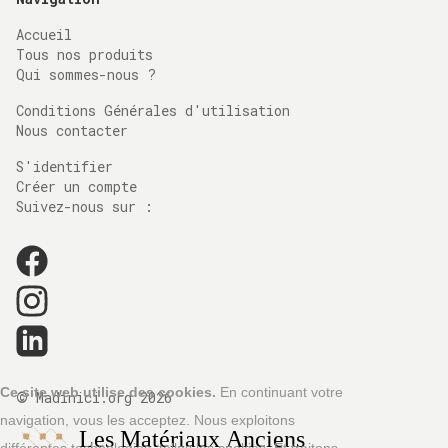
Accueil
Tous nos produits
Qui sommes-nous ?
Conditions Générales d'utilisation
Nous contacter
S'identifier
Créer un compte
Suivez-nous sur :
©
Ce site web utilise des cookies.
En continuant votre
Madinici.org
2026
navigation, vous les acceptez. Nous exploitons