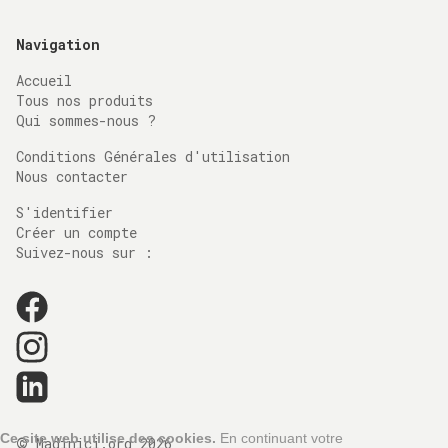
Navigation
Accueil
Tous nos produits
Qui sommes-nous ?
Conditions Générales d'utilisation
Nous contacter
S'identifier
Créer un compte
Suivez-nous sur :
©
Ce site web utilise des cookies.
En continuant votre
Madinici.org
2026