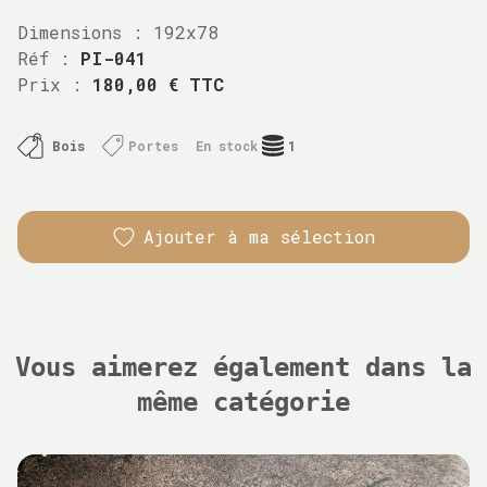
Dimensions :
192x78
Réf :
PI-041
Prix :
180,00 € TTC
Bois
Portes
En stock
1
Ajouter à ma sélection
Vous aimerez également dans la
même catégorie