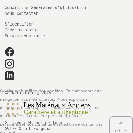
Conditions Générales d'utilisation
Nous contacter
S'identifier
Créer un compte
Suivez-nous sur :
©
Ce site web utilise des cookies.
En continuant votre
Madinici.org
2026
navigation, vous les acceptez. Nous exploitons
différentes technologies, telles les cookies. Et traitons
des données à caractère personnel, afin de
8, avenue Michel de Toro
Je
personnaliser nos contenus en fonction de vos centres
89170 Saint-Fargeau
refuse
d’intérêt.